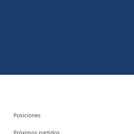
Nacional venció a Progreso por 2 a 1, este
domingo por la noche en el Gran Parque
Central, por la última fecha del Torneo
Intermedio.
Posiciones
Próximos partidos