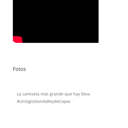
Fotos
La camiseta más grande que hay lleva
#UnSigloSiendoReydeCopas