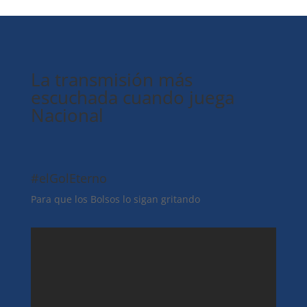
La transmisión más
escuchada cuando juega
Nacional
#elGolEterno
Para que los Bolsos lo sigan gritando