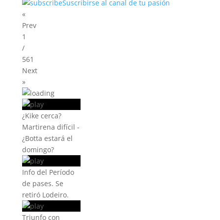
Suscribirse al canal de tu pasión
«
Prev
1
/
561
Next
»
¿Kike cerca?
Martirena difícil -
¿Botta estará el
domingo?
Info del Período
de pases. Se
retiró Lodeiro.
Triunfo con